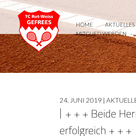
HOME
AKTUELLES
MITGLIED WERDEN
24. JUNI 2019 |
AKTUELL
+ + + Beide He
erfolgreich + + +