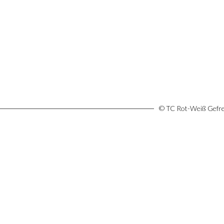
© TC Rot-Weiß Gefree