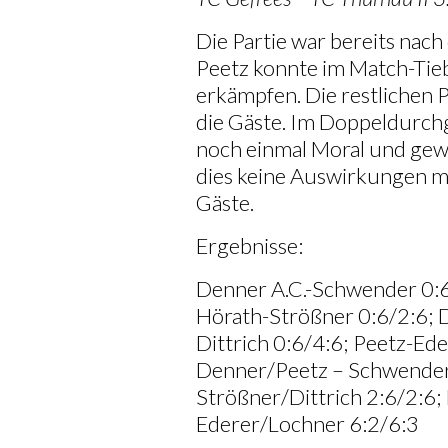
Die Partie war bereits nach
Peetz konnte im Match-Tie
erkämpfen. Die restlichen P
die Gäste. Im Doppeldurc
noch einmal Moral und gewa
dies keine Auswirkungen m
Gäste.
Ergebnisse:
Denner A.C.-Schwender 0:6
Hörath-Strößner 0:6/2:6; D
Dittrich 0:6/4:6; Peetz-Ed
Denner/Peetz – Schwender/
Strößner/Dittrich 2:6/2:6;
Ederer/Lochner 6:2/6:3