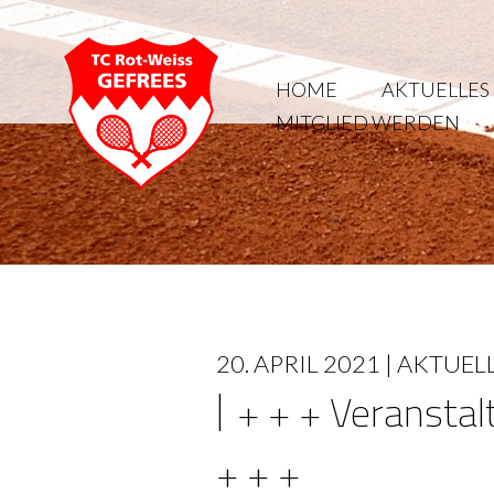
HOME
AKTUELLES
MITGLIED WERDEN
20. APRIL 2021 |
AKTUEL
+ + + Veransta
+ + +